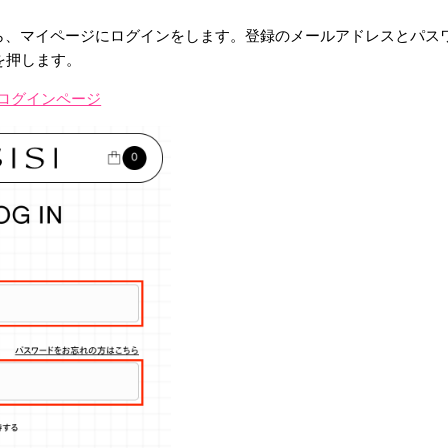
ジから、マイページにログインをします。登録のメールアドレスとパス
を押します。
ジ ログインページ