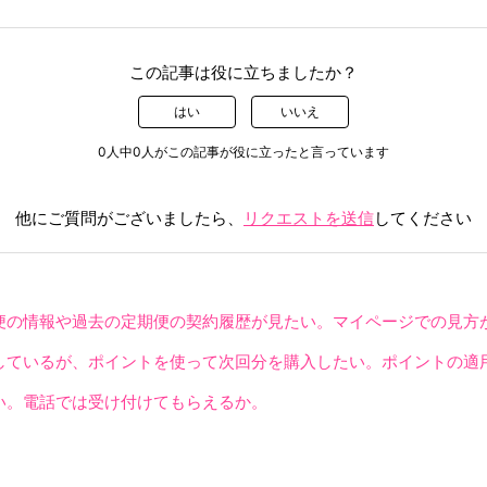
この記事は役に立ちましたか？
はい
いいえ
0人中0人がこの記事が役に立ったと言っています
他にご質問がございましたら、
リクエストを送信
してください
便の情報や過去の定期便の契約履歴が見たい。マイページでの見方
しているが、ポイントを使って次回分を購入したい。ポイントの適
い。電話では受け付けてもらえるか。