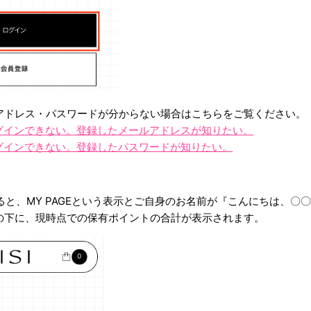
アドレス・パスワードが分からない場合はこちらをご覧ください。
グインできない。登録したメールアドレスが知りたい。
グインできない。登録したパスワードが知りたい。
きると、MY PAGEという表示とご自身のお名前が『こんにちは、〇
の下に、現時点での保有ポイントの合計が表示されます。