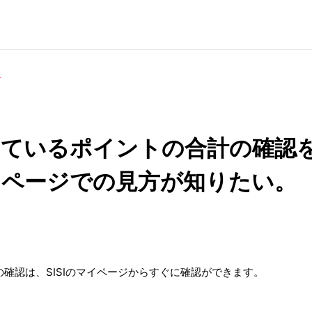
方
っているポイントの合計の確認
イページでの見方が知りたい。
確認は、SISIのマイページからすぐに確認ができます。