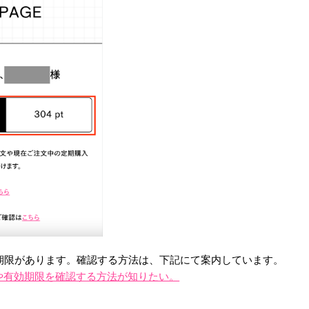
期限があります。確認する方法は、下記にて案内しています。
や有効期限を確認する方法が知りたい。